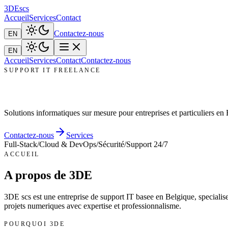
3DE
scs
Accueil
Services
Contact
Contactez-nous
EN
EN
Accueil
Services
Contact
Contactez-nous
SUPPORT IT FREELANCE
Support IT Professionnel
Solutions informatiques sur mesure pour entreprises et particuliers en
Contactez-nous
Services
Full-Stack
/
Cloud & DevOps
/
Sécurité
/
Support 24/7
ACCUEIL
A propos de 3DE
3DE scs est une entreprise de support IT basee en Belgique, specialise
projets numeriques avec expertise et professionnalisme.
POURQUOI 3DE